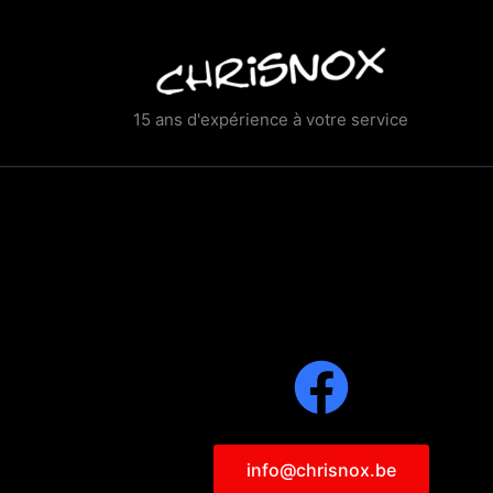
Skip
to
content
15 ans d'expérience à votre service
info@chrisnox.be