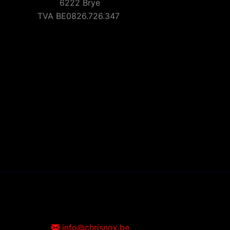
6222 Brye
TVA BE0826.726.347
info@chrisnox.be